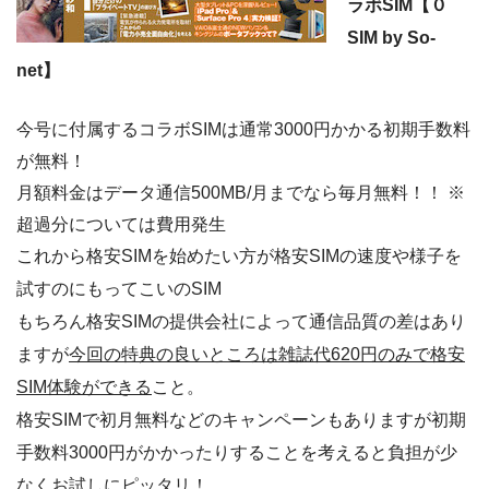
ラボSIM【０
SIM by So-
net】
今号に付属するコラボSIMは通常3000円かかる初期手数料
が無料！
月額料金はデータ通信500MB/月までなら毎月無料！！ ※
超過分については費用発生
これから格安SIMを始めたい方が格安SIMの速度や様子を
試すのにもってこいのSIM
もちろん格安SIMの提供会社によって通信品質の差はあり
ますが
今回の特典の良いところは雑誌代620円のみで格安
SIM体験ができる
こと。
格安SIMで初月無料などのキャンペーンもありますが初期
手数料3000円がかかったりすることを考えると負担が少
なくお試しにピッタリ！