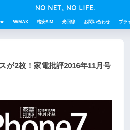
NO NET, NO LIFE.
ne
WiMAX
格安SIM
光回線
お問い合わせ
プラ
化ガラスが2枚！家電批評2016年11月号